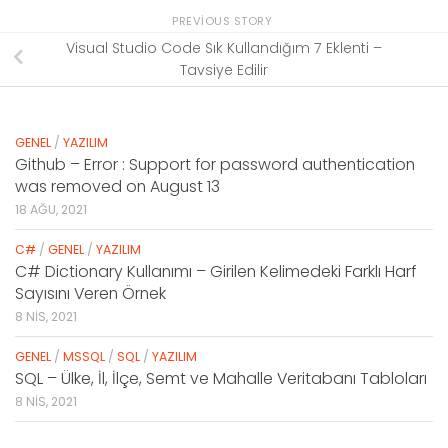
PREVIOUS STORY
Visual Studio Code Sık Kullandığım 7 Eklenti –
Tavsiye Edilir
GENEL
/
YAZILIM
Github – Error : Support for password authentication
was removed on August 13
18 AĞU, 2021
C#
/
GENEL
/
YAZILIM
C# Dictionary Kullanımı – Girilen Kelimedeki Farklı Harf
Sayısını Veren Örnek
8 NIS, 2021
GENEL
/
MSSQL
/
SQL
/
YAZILIM
SQL – Ülke, İl, İlçe, Semt ve Mahalle Veritabanı Tabloları
8 NIS, 2021