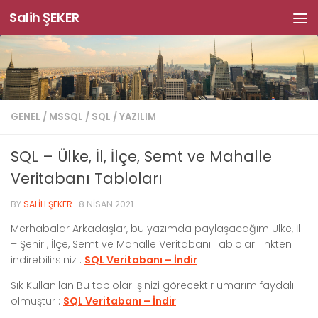
Salih ŞEKER
Skip to content
GENEL
/
MSSQL
/
SQL
/
YAZILIM
SQL – Ülke, İl, İlçe, Semt ve Mahalle
Veritabanı Tabloları
BY
SALIH ŞEKER
·
8 NISAN 2021
Merhabalar Arkadaşlar, bu yazımda paylaşacağım Ülke, İl
– Şehir , İlçe, Semt ve Mahalle Veritabanı Tabloları linkten
indirebilirsiniz :
SQL Veritabanı – İndir
Sık Kullanılan Bu tablolar işinizi görecektir umarım faydalı
olmuştur :
SQL Veritabanı – İndir