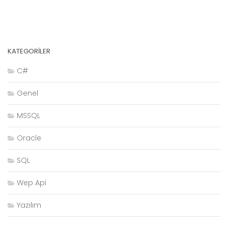
KATEGORILER
C#
Genel
MSSQL
Oracle
SQL
Wep Api
Yazılım