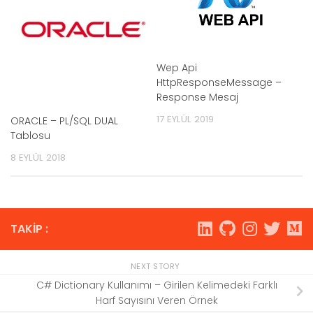
Wep Api
HttpResponseMessage –
Response Mesaj
17 EYLÜL 2019
ORACLE – PL/SQL DUAL
Tablosu
8 EYLÜL 2018
TAKIP :
NEXT STORY
C# Dictionary Kullanımı – Girilen Kelimedeki Farklı
Harf Sayısını Veren Örnek