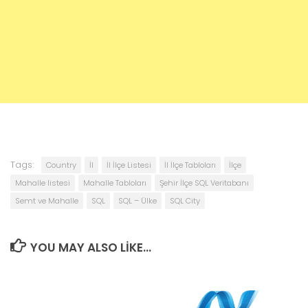
Tags:
Country
İl
İl İlçe Listesi
İl İlçe Tabloları
İlçe
Mahalle listesi
Mahalle Tabloları
Şehir İlçe SQL Veritabanı
Semt ve Mahalle
SQL
SQL – Ülke
SQL City
YOU MAY ALSO LIKE...