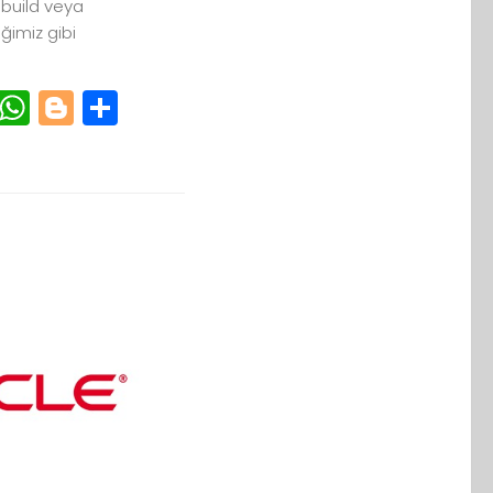
ebuild veya
imiz gibi
r
cebook
Email
WhatsApp
Blogger
Paylaş