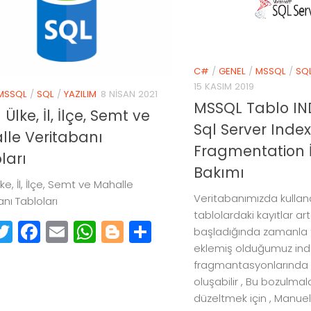
C#
/
GENEL
/
MSSQL
/
SQ
15 KASIM 2019
MSSQL
/
SQL
/
YAZILIM
8 NISAN 2021
MSSQL Tablo IN
Ülke, İl, İlçe, Semt ve
Sql Server Index
le Veritabanı
Fragmentation 
ları
Bakımı
ke, İl, İlçe, Semt ve Mahalle
Veritabanımızda kullan
nı Tabloları
tablolardaki kayıtlar 
inkedIn
Twitter
Facebook
Email
WhatsApp
Blogger
Paylaş
başladığında zamanla 
eklemiş olduğumuz ind
fragmantasyonlarında
oluşabilir , Bu bozulmal
düzeltmek için , Manuel