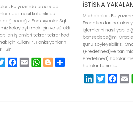
İSTİSNA YAKALA
lar , Bu yazımda oracle da
lar nedir nasıl kullanılır bu
Merhabalar , Bu yazımı
a değineceğiz. Fonksiyonlar Sql
Exception ları hataları
imiz kolaylaştırmak için ve sürekli
işlemlerini nasıl yapıld
apılan işlemleri tekrar tekrar kod
bahsedeceğim. Oracle 
 için kullanılır . Fonksiyonların
şunu söyleyebiliriz , 
 : Bir...
(Predefined)ve tanım
Predefined) hatalar mev
inkedIn
Twitter
Facebook
Email
WhatsApp
Blogger
Paylaş
hatalar tanımlı...
LinkedIn
Twitte
Fa