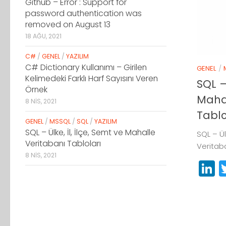
Github – Error : Support for
password authentication was
removed on August 13
18 AĞU, 2021
C#
/
GENEL
/
YAZILIM
C# Dictionary Kullanımı – Girilen
GENEL
/
Kelimedeki Farklı Harf Sayısını Veren
SQL – 
Örnek
Mahal
8 NIS, 2021
Tablo
GENEL
/
MSSQL
/
SQL
/
YAZILIM
SQL – Ülke, İl, İlçe, Semt ve Mahalle
SQL – Ül
Veritabanı Tabloları
Veritaba
8 NIS, 2021
L