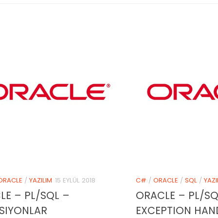
ORACLE
/
YAZILIM
15 EYLÜL 2018
C#
/
ORACLE
/
SQL
/
YAZI
LE – PL/SQL –
ORACLE – PL/SQ
SIYONLAR
EXCEPTION HAN