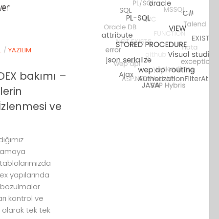
L
/
YAZILIM
DEX bakımı –
lerin
İzlenmesi ve
dığımız
artamaya
tablolarımızda
ex yapılarında
 bozulmalar
arı kontrol ve
 olarak tek tek