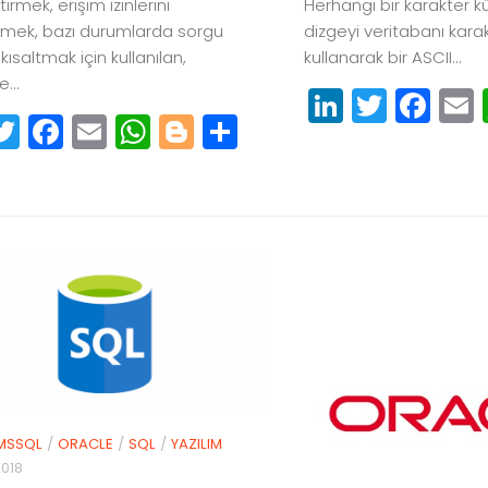
tirmek, erişim izinlerini
Herhangi bir karakter k
mek, bazı durumlarda sorgu
dizgeyi veritabanı kara
 kısaltmak için kullanılan,
kullanarak bir ASCII...
...
LinkedIn
Twitte
Fa
inkedIn
Twitter
Facebook
Email
WhatsApp
Blogger
Paylaş
MSSQL
/
ORACLE
/
SQL
/
YAZILIM
2018