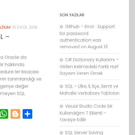
SON YAZILAR
Github – Error : Support
AZILIM
15 EYLÜL 2018
for password
L –
authentication was
removed on August 13
da Oracle da
C# Dictionary Kullanımı –
lır hakkında
Girilen Kelimedeki Farklı Harf
edure ler kısacası
Sayısını Veren Örnek
emin tanımlandığı ve
geriye değer
SQL – Ülke, İl, İlçe, Semt ve
Mahalle Veritabanı Tabloları
rmeyen SQL
Visual Studio Code Sık
r
cebook
Email
WhatsApp
Blogger
Paylaş
Kullandığım 7 Eklenti –
Tavsiye Edilir
SQL Server Saving