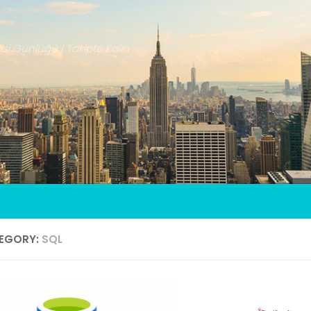
isi Günlüğü | Takipte Kalın
EGORY:
SQL