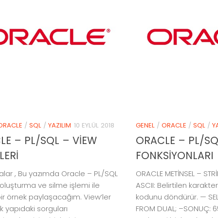
ORACLE
/
SQL
/
YAZILIM
10 EYLÜL 2018
GENEL
/
ORACLE
/
SQL
/
Y
LE – PL/SQL – VİEW
ORACLE – PL/SQ
LERİ
FONKSİYONLARI
lar , Bu yazımda Oracle – PL/SQL
ORACLE METİNSEL – STR
 oluşturma ve silme işlemi ile
ASCII: Belirtilen karakte
bir örnek paylaşacağım. View‘ler
kodunu döndürür. — SEL
k yapıdaki sorguları
FROM DUAL; –SONUÇ: 65