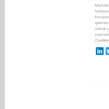
Merhaba
fonksyon
konular
işlemler
olarak y
yazmamak
Özellikleri
L