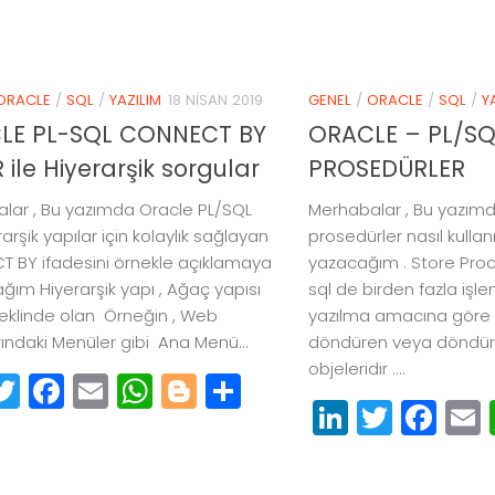
ORACLE
/
SQL
/
YAZILIM
18 NISAN 2019
GENEL
/
ORACLE
/
SQL
/
Y
LE PL-SQL CONNECT BY
ORACLE – PL/SQ
 ile Hiyerarşik sorgular
PROSEDÜRLER
lar , Bu yazımda Oracle PL/SQL
Merhabalar , Bu yazım
arşik yapılar için kolaylık sağlayan
prosedürler nasıl kullanı
 BY ifadesini örnekle açıklamaya
yazacağım . Store Proc
ğım Hiyerarşik yapı , Ağaç yapısı
sql de birden fazla işl
şeklinde olan Örneğin , Web
yazılma amacına göre 
rındaki Menüler gibi Ana Menü...
döndüren veya döndü
objeleridir ....
inkedIn
Twitter
Facebook
Email
WhatsApp
Blogger
Paylaş
LinkedIn
Twitte
Fa