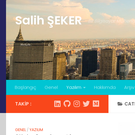
Skip to content
Salih ŞEKER
Bir Bilgisayar Mühend
Başlangıç
Genel
Yazılım
Hakkımda
Arşiv
TAKIP :
CAT
GENEL
/
YAZILIM