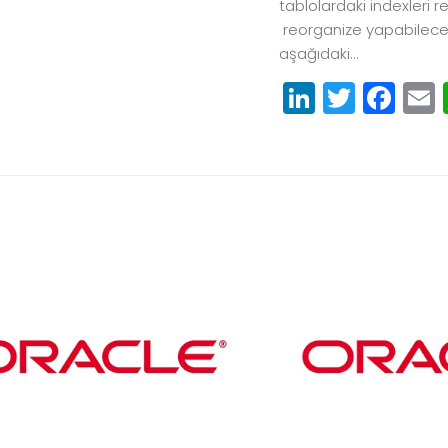
tablolardaki indexleri r
reorganize yapabileceğ
aşağıdaki...
LinkedIn
Twitte
Fa