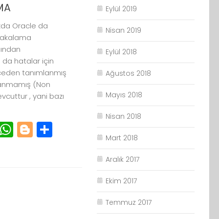
MA
Eylül 2019
zda Oracle da
Nisan 2019
 yakalama
ığından
Eylül 2018
da hatalar için
Önceden tanımlanmış
Ağustos 2018
lanmamış (Non
Mayıs 2018
cuttur , yani bazı
Nisan 2018
r
cebook
Email
WhatsApp
Blogger
Paylaş
Mart 2018
Aralık 2017
Ekim 2017
Temmuz 2017