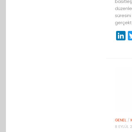
basitleş
düzenle
süresini
gerçekte
L
GENEL
/
8 EYLÜL 