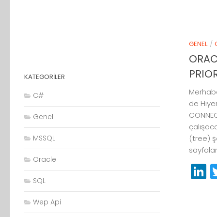
GENEL
/
ORAC
PRIOR
KATEGORILER
Merhaba
C#
de Hiyer
CONNECT
Genel
çalışaca
MSSQL
(tree) 
sayfala
Oracle
L
SQL
Wep Api