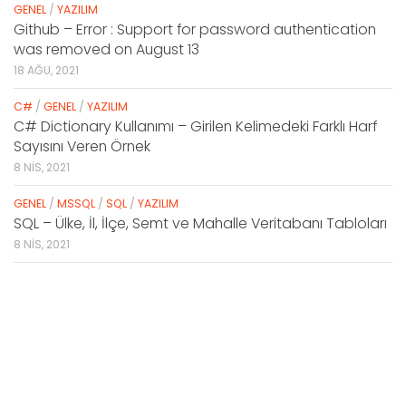
GENEL
/
YAZILIM
Github – Error : Support for password authentication
was removed on August 13
18 AĞU, 2021
C#
/
GENEL
/
YAZILIM
C# Dictionary Kullanımı – Girilen Kelimedeki Farklı Harf
Sayısını Veren Örnek
8 NIS, 2021
GENEL
/
MSSQL
/
SQL
/
YAZILIM
SQL – Ülke, İl, İlçe, Semt ve Mahalle Veritabanı Tabloları
8 NIS, 2021