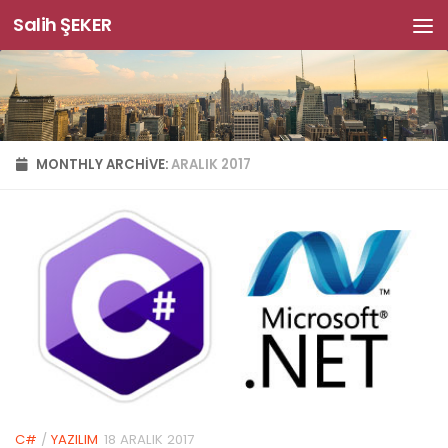
Salih ŞEKER
Skip to content
MONTHLY ARCHIVE:
ARALIK 2017
C#
/
YAZILIM
18 ARALIK 2017