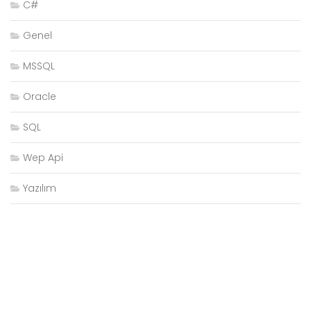
C#
Genel
MSSQL
Oracle
SQL
Wep Api
Yazılım