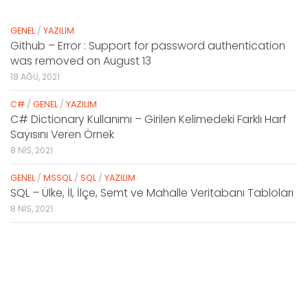
GENEL
/
YAZILIM
Github – Error : Support for password authentication
was removed on August 13
18 AĞU, 2021
C#
/
GENEL
/
YAZILIM
C# Dictionary Kullanımı – Girilen Kelimedeki Farklı Harf
Sayısını Veren Örnek
8 NIS, 2021
GENEL
/
MSSQL
/
SQL
/
YAZILIM
SQL – Ülke, İl, İlçe, Semt ve Mahalle Veritabanı Tabloları
8 NIS, 2021