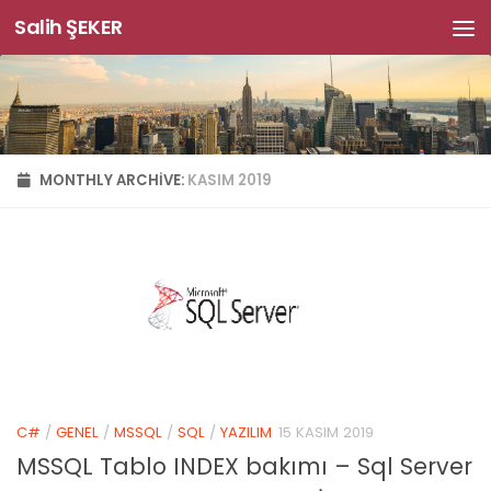
Salih ŞEKER
Skip to content
MONTHLY ARCHIVE:
KASIM 2019
C#
/
GENEL
/
MSSQL
/
SQL
/
YAZILIM
15 KASIM 2019
MSSQL Tablo INDEX bakımı – Sql Server