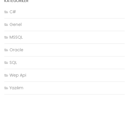
KATEGORILER
C#
Genel
MSSQL
Oracle
SQL
Wep Api
Yazılım