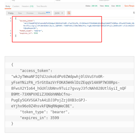
{

    "access_token": 
"wkJyTWmaNFIQ7dJzokoEdPo9ZWdpwhj0lGVuSYo0R-
yFseYNizPA_r5rGtOazVrFOKA5W4klDzZEqqV14A9P7W38Rps-
8FwsX2YIo64_hGUXlUbNnv9Tuiz7gvuyJ3fcNAh028UtlGyiI_nQF
B9Mt-73XNPVXEiZJO6bhNNbCfnu-
PugEy5GXVSGA7sA4iDJ3PojZzj0XB3cGPJ-
eYjhx96o9Z4hsvkFQNqRNqWeCBE",

    "token_type": "bearer",

    "expires_in": 3599

}