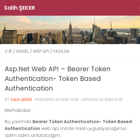
Salih ŞEKER
Skip to content
C#
/
GENEL
/
WEP API
/
YAZILIM
Asp.Net Web API – Bearer Token
Authentication- Token Based
Authentication
BY
SALIH ŞEKER
· PUBLISHED
20 EKIM 2019
· UPDATED
20 EKIM 2019
Merhabalar ,
Bu yazımda
Bearer Token Authentication- Token Based
Authentication
web api mizde nasıl uygulayacağımızı
adım adım anlatacağım.