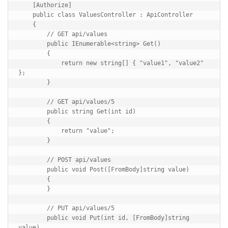
    [Authorize]

    public class ValuesController : ApiController

    {

        // GET api/values

        public IEnumerable<string> Get()

        {

            return new string[] { "value1", "value2" 
};

        }

        // GET api/values/5

        public string Get(int id)

        {

            return "value";

        }

        // POST api/values

        public void Post([FromBody]string value)

        {

        }

        // PUT api/values/5

        public void Put(int id, [FromBody]string 
value)
