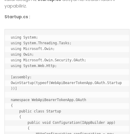
yapabiliriz.
Startup.cs :
using System;

using System.Threading.Tasks;

using Microsoft.Owin;

using Owin;

using Microsoft.Owin.Security.OAuth;

using System.Web.Http;

[assembly: 
OwinStartup(typeof(WebApiBearerTokenApp.OAuth.Startup
))]

namespace WebApiBearerTokenApp.OAuth

{

    public class Startup

    {

        public void Configuration(IAppBuilder app)

        {

            HttpConfiguration configuration = new 