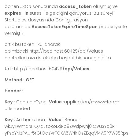
dönen JSON sonucunda
access_token
oluşmuş ve
expires_in
süresi ile geldiğini görüyoruz. Bu süreyi
Startup.cs dosyasında Configurasyon
bölümünde
AccessTokenExpireTimeSpan
propertysi ile
vermiştik.
artık bu token ı kullanarak
apimizdeki http://localhost:60429/api/Values
controllerımıza istek atıp başarılı bir sonuç alalım.
Url :
http://localhost:60429
/api/Values
Method :
GET
Header :
Key :
Content-Type
Value :
application/x-www-form-
urlencoded
Key :
Authorization
Value :
Bearer
wkJyTWmaNFIQ7dJzokoEdPo9ZWdpwhj0lGVuSYo0R-
yFseYNizPA_r5rGtOazVrFOKA5W4klDzZEqqV14A9P7W38Rps-