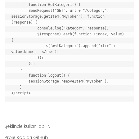
        function GetKategori() {

        SendRequest("GET", url + "/Cotegory", 
sessionStorage.getItem("MyToken"), function 
(response) {

            console.log("kategor", response);

            $(response).each(function (index, value) 
{

                $("#slKategori").append("<li>" + 
value.Name + "</li>");

            });

        });

    }

        function logout() {

        sessionStorage.removeItem("MyToken");

    }

</script>
Şeklinde kullanılabilir.
Proje Kodları GitHub