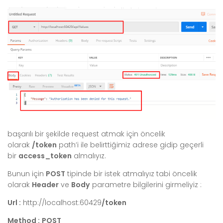
başarılı bir şekilde request atmak için öncelik
olarak
/token
path’i ile belirttiğimiz adrese gidip geçerli
bir
access_token
almalıyız.
Bunun için
POST
tipinde bir istek atmalıyız tabi öncelik
olarak
Header
ve
Body
parametre bilgilerini girmeliyiz :
Url :
http://localhost:60429
/token
Method :
POST