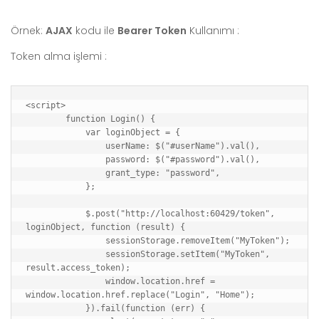
Örnek:
AJAX
kodu ile
Bearer Token
Kullanımı :
Token alma işlemi :
<script>

        function Login() {

            var loginObject = {

                userName: $("#userName").val(),

                password: $("#password").val(),

                grant_type: "password",

            };

            $.post("http://localhost:60429/token", 
loginObject, function (result) {

                sessionStorage.removeItem("MyToken");

                sessionStorage.setItem("MyToken", 
result.access_token);

                window.location.href = 
window.location.href.replace("Login", "Home");

            }).fail(function (err) {
