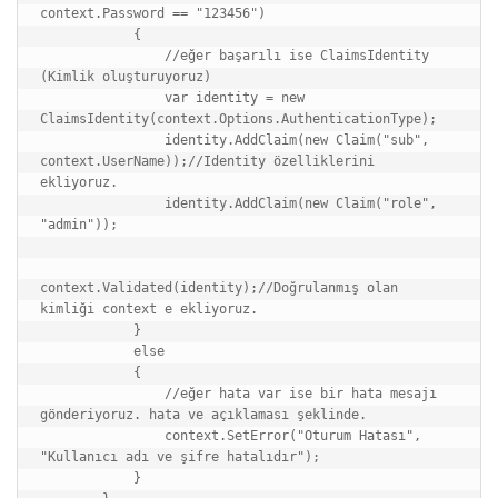
context.Password == "123456")

            {

                //eğer başarılı ise ClaimsIdentity 
(Kimlik oluşturuyoruz)

                var identity = new 
ClaimsIdentity(context.Options.AuthenticationType);

                identity.AddClaim(new Claim("sub", 
context.UserName));//Identity özelliklerini 
ekliyoruz.

                identity.AddClaim(new Claim("role", 
"admin"));

context.Validated(identity);//Doğrulanmış olan 
kimliği context e ekliyoruz.

            }

            else

            {

                //eğer hata var ise bir hata mesajı 
gönderiyoruz. hata ve açıklaması şeklinde.

                context.SetError("Oturum Hatası", 
"Kullanıcı adı ve şifre hatalıdır");

            }
