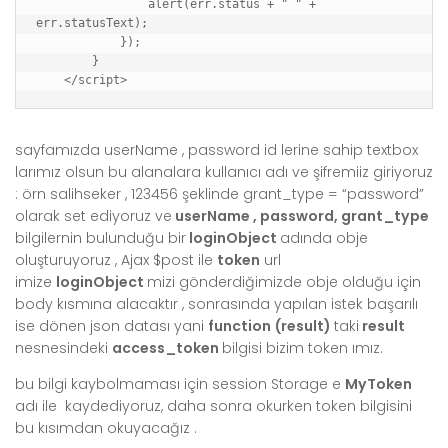
                alert(err.status + " " + 
err.statusText);

            });

        }

    </script>
sayfamızda userName , password id lerine sahip textbox
larımız olsun bu alanalara kullanıcı adı ve şifremiiz giriyoruz
: örn salihseker , 123456 şeklinde grant_type = “password”
olarak set ediyoruz ve
userName , password, grant_type
bilgilernin bulunduğu bir
loginObject
adında obje
oluşturuyoruz , Ajax $post ile
token
url
imize
loginObject
mizi gönderdiğimizde obje olduğu için
body kısmına alacaktır , sonrasında yapılan istek başarılı
ise dönen json datası yani
function (result)
taki
result
nesnesindeki
access_token
bilgisi bizim token ımız.
bu bilgi kaybolmaması için session Storage e
MyToken
adı ile kaydediyoruz, daha sonra okurken token bilgisini
bu kısımdan okuyacağız .