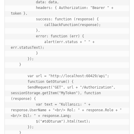
            data: data,

            headers: { Authorization: "Bearer " + 
token },

            success: function (response) {

                callbackFunction(response);

            },

            error: function (err) {

                alert(err.status + " " + 
err.statusText);

            }

        });

    }

        var url = "http://localhost:60429/api";

        function GetOturum() {

        SendRequest("GET", url + "/Authorization", 
sessionStorage.getItem("MyToken"), function 
(response) {

            var text = "Kullanıcı: " + 
response.UserName + "<br/> Rol: " + response.Role + "
<br/> Dil: " + response.Lang;

            $("#tdOturum").html(text);

        });

    }
