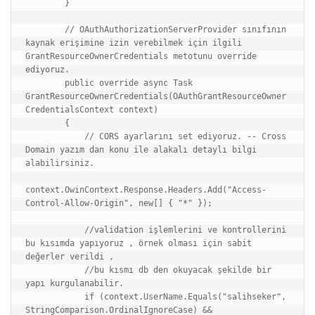
        }

        // OAuthAuthorizationServerProvider sınıfının 
kaynak erişimine izin verebilmek için ilgili 
GrantResourceOwnerCredentials metotunu override 
ediyoruz.

        public override async Task 
GrantResourceOwnerCredentials(OAuthGrantResourceOwner
CredentialsContext context)

        {

            // CORS ayarlarını set ediyoruz. -- Cross 
Domain yazım dan konu ile alakalı detaylı bilgi 
alabilirsiniz.

context.OwinContext.Response.Headers.Add("Access-
Control-Allow-Origin", new[] { "*" });

            //validation işlemlerini ve kontrollerini 
bu kısımda yapıyoruz , örnek olması için sabit 
değerler verildi ,

            //bu kısmı db den okuyacak şekilde bir 
yapı kurgulanabilir.

            if (context.UserName.Equals("salihseker", 
StringComparison.OrdinalIgnoreCase) && 