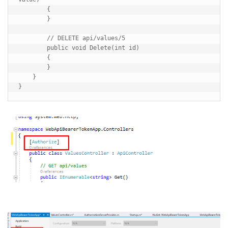
        {

        }

        // DELETE api/values/5

        public void Delete(int id)

        {

        }

    }
