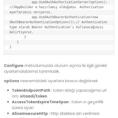
            app.UseOAuthAuthorizationServer(options); 
//IAppBuilder e hazırlamış olduğumzu  Authorization 
ayarlarımızı veriyoruz.

            app.UseOAuthBearerAuthentication(new 
OAuthBearerAuthenticationOptions());// Authentication 
type olarak Bearer Authentication'ı kullanacağımızı 
belirtiyoruz.

        }

    }

Configure
metodumuzda oturum açma ile ilgili gerekli
ayarlamalalarımız tanımladık.
options
nesnemizideki ayarlara kısaca değinirsek
TokenEndpointPath
: token isteği yapacağımız url
örn:
sitaadi/token
AccessTokenExpireTimeSpan
: token ın geçerlilik
süresi ayarı
AllowInsecureHttp :
http siteklere izin verilmesi