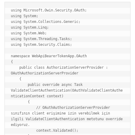
using Microsoft.Owin.Security.OAuth;

using System;

using System.Collections.Generic;

using System.Linq;

using System.Web;

using System.Threading.Tasks;

using System.Security.Claims;

namespace WebApiBearerTokenApp.OAuth

{

    public class AuthorizationServerProvider : 
OAuthAuthorizationServerProvider

    {

        public override async Task 
ValidateClientAuthentication(OAuthValidateClientAuthe
nticationContext context)

        {

            // OAuthAuthorizationServerProvider 
sınıfının client erişimine izin verebilmek için 
ilgili ValidateClientAuthentication metotunu override 
ediyoruz.

            context.Validated();
