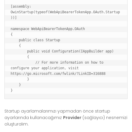
[assembly: 
OwinStartup(typeof(WebApiBearerTokenApp.OAuth.Startup
))]

namespace WebApiBearerTokenApp.OAuth

{

    public class Startup

    {

        public void Configuration(IAppBuilder app)

        {

            // For more information on how to 
configure your application, visit 
https://go.microsoft.com/fwlink/?LinkID=316888

        }

    }

Startup ayarlamalarımızı yapmadan önce startup
ayarlarında kullanacağımız
Provider
(sağlayıcı) nesnemizi
oluşturalım.