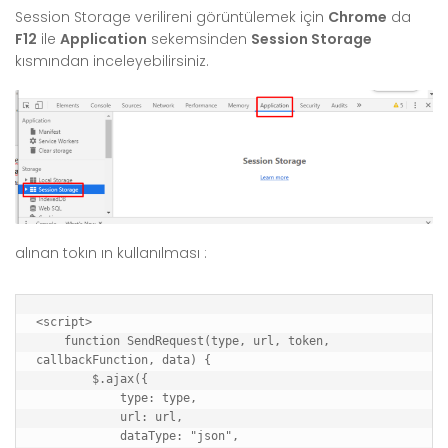
Session Storage verilireni görüntülemek için
Chrome
da
F12
ile
Application
sekemsinden
Session Storage
kısmından inceleyebilirsiniz.
alınan tokın ın kullanılması :
<script>

    function SendRequest(type, url, token, 
callbackFunction, data) {

        $.ajax({

            type: type,

            url: url,

            dataType: "json",
