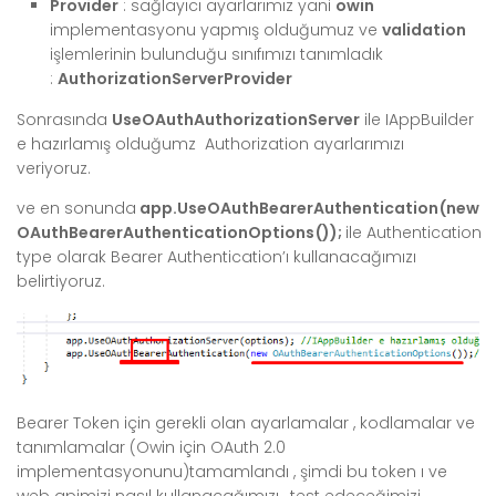
Provider
: sağlayıcı ayarlarımız yani
owin
implementasyonu yapmış olduğumuz ve
validation
işlemlerinin bulunduğu sınıfımızı tanımladık
:
AuthorizationServerProvider
Sonrasında
UseOAuthAuthorizationServer
ile IAppBuilder
e hazırlamış olduğumz Authorization ayarlarımızı
veriyoruz.
ve en sonunda
app.UseOAuthBearerAuthentication(new
OAuthBearerAuthenticationOptions());
ile Authentication
type olarak Bearer Authentication’ı kullanacağımızı
belirtiyoruz.
Bearer Token için gerekli olan ayarlamalar , kodlamalar ve
tanımlamalar (Owin için OAuth 2.0
implementasyonunu)tamamlandı , şimdi bu token ı ve
web apimizi nasıl kullanacağımızı , test edeceğimizi