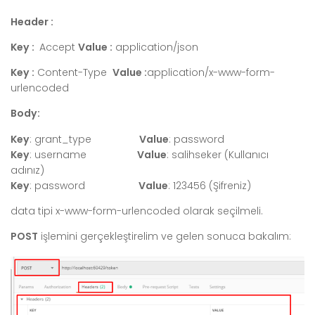
Header :
Key :
Accept
Value :
application/json
Key :
Content-Type
Value :
application/x-www-form-
urlencoded
Body:
Key
: grant_type
Value
: password
Key
: username
Value
: salihseker (Kullanıcı
adınız)
Key
: password
Value
: 123456 (Şifreniz)
data tipi x-www-form-urlencoded olarak seçilmeli.
POST
işlemini gerçekleştirelim ve gelen sonuca bakalım: