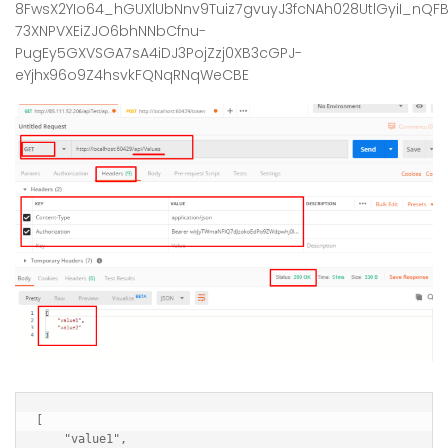
8FwsX2YIo64_hGUXlUbNnv9Tuiz7gvuyJ3fcNAh028UtlGyiI_nQF
73XNPVXEiZJO6bhNNbCfnu-
PugEy5GXVSGA7sA4iDJ3PojZzj0XB3cGPJ-
eYjhx96o9Z4hsvkFQNqRNqWeCBE
[

    "value1",
