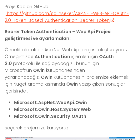
Proje Kodları GitHub
:
https://github.com/salihseker/ASP.NET-WEB-API-OAuth-
2.0-Token-Based-Authentication-Bearer-Token
Bearer Token Authentication – Wep Api Projesi
geliştirmesi ve ayarlamaları :
Öncelik olarak bir Asp.Net Web Api projesi oluşturuyoruz.
Örneğimizde
Authentication
işlemleri için
OAuth
2.0
protokolü ile sağlayacağız . bunun için
Microsoft’un
Owin
kütüphanesinden
yararlanacağız.
Owin
Kütüphanesini projemize eklemek
için Nuget arama kısmında
Owin
yazıp çıkan sonuçlar
içerisinde :
Microsoft.AspNet.WebApi.Owin
Microsoft.Owin.Host.SystemWeb
Microsoft
.
Owin
.
Security
.
OAuth
seçerek projemize kuruyoruz.