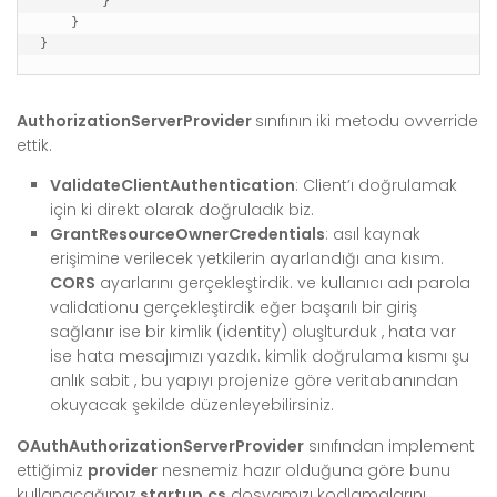
        }

    }

}
AuthorizationServerProvider
sınıfının iki metodu ovverride
ettik.
ValidateClientAuthentication
: Client’ı doğrulamak
için ki direkt olarak doğruladık biz.
GrantResourceOwnerCredentials
: asıl kaynak
erişimine verilecek yetkilerin ayarlandığı ana kısım.
CORS
ayarlarını gerçekleştirdik. ve kullanıcı adı parola
validationu gerçekleştirdik eğer başarılı bir giriş
sağlanır ise bir kimlik (identity) oluşlturduk , hata var
ise hata mesajımızı yazdık. kimlik doğrulama kısmı şu
anlık sabit , bu yapıyı projenize göre veritabanından
okuyacak şekilde düzenleyebilirsiniz.
OAuthAuthorizationServerProvider
sınıfından implement
ettiğimiz
provider
nesnemiz hazır olduğuna göre bunu
kullanacağımız
startup.cs
dosyamızı kodlamalarını