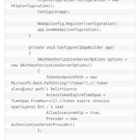
HttpConfiguration();

            Configure(app);

            WebApiConfig.Register(configuration);

            app.UseWebApi(configuration);

        }

        private void Configure(IAppBuilder app)

        {

            OAuthAuthorizationServerOptions options = 
new OAuthAuthorizationServerOptions()

            {

                TokenEndpointPath = new 
Microsoft.Owin.PathString("/token"),// token 
alacağımız path'i belirtiyoruz

                AccessTokenExpireTimeSpan = 
TimeSpan.FromHours(1),//token expire süresini 
ayarlıyoruz Örn : 1 saat

                AllowInsecureHttp = true,

                Provider = new 
AuthorizationServerProvider()

            };
