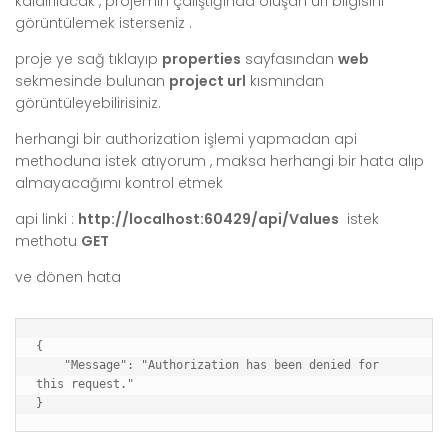
kaldırılacak , projemin çalıştığında oluşan url bilgisini
görüntülemek isterseniz .
proje ye sağ tıklayıp
properties
sayfasından
web
sekmesinde bulunan
project url
kısmından
görüntüleyebilirisiniz.
herhangi bir authorization işlemi yapmadan api
methoduna istek atıyorum , maksa herhangi bir hata alıp
almayacağımı kontrol etmek
api linki :
http://localhost:60429/api/Values
istek
methotu
GET
ve dönen hata
{

    "Message": "Authorization has been denied for 
this request."

}