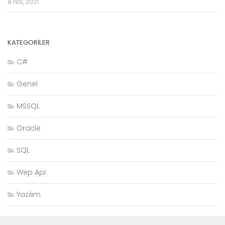
8 NIS, 2021
KATEGORILER
C#
Genel
MSSQL
Oracle
SQL
Wep Api
Yazılım