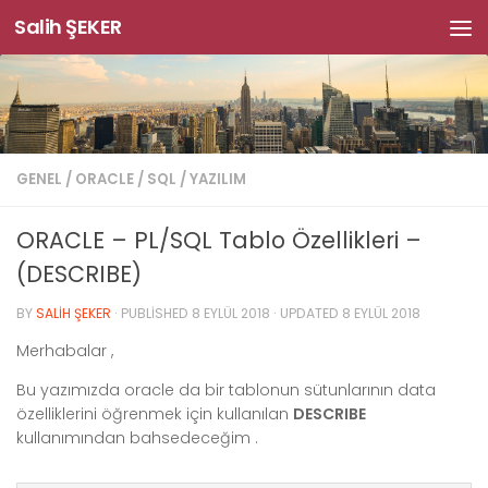
Salih ŞEKER
Skip to content
GENEL
/
ORACLE
/
SQL
/
YAZILIM
ORACLE – PL/SQL Tablo Özellikleri –
(DESCRIBE)
BY
SALIH ŞEKER
· PUBLISHED
8 EYLÜL 2018
· UPDATED
8 EYLÜL 2018
Merhabalar ,
Bu yazımızda oracle da bir tablonun sütunlarının data
özelliklerini öğrenmek için kullanılan
DESCRIBE
kullanımından bahsedeceğim .