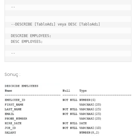
--

--DESCRIBE [TabloAdı] veya DESC [TabloAdı]

DESCRIBE EMPLOYEES;

DESC EMPLOYEES;

Sonuç :