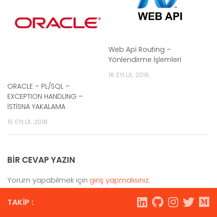
Web Api Routing –
Yönlendirme İşlemleri
16 EYLÜL 2019
ORACLE – PL/SQL –
EXCEPTION HANDLING –
İSTİSNA YAKALAMA
15 EYLÜL 2018
BIR CEVAP YAZIN
Yorum yapabilmek için
giriş yapmalısınız
.
TAKIP :