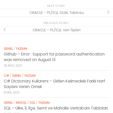
NEXT STORY
ORACLE – PL/SQL DUAL Tablosu
PREVIOUS STORY
ORACLE – PL/SQL Veri Tipleri
GENEL
/
YAZILIM
Github – Error : Support for password authentication
was removed on August 13
18 AĞU, 2021
C#
/
GENEL
/
YAZILIM
C# Dictionary Kullanımı – Girilen Kelimedeki Farklı Harf
Sayısını Veren Örnek
8 NIS, 2021
GENEL
/
MSSQL
/
SQL
/
YAZILIM
SQL – Ülke, İl, İlçe, Semt ve Mahalle Veritabanı Tabloları