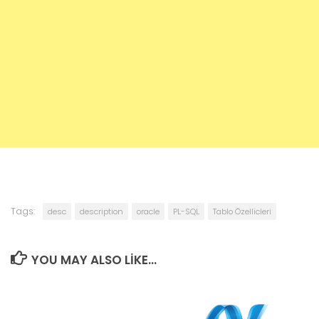
Tags:
desc
description
oracle
PL-SQL
Tablo Özellicleri
YOU MAY ALSO LIKE...