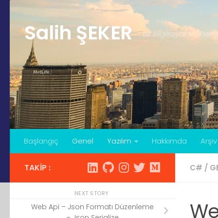
Skip to content
Salih ŞEKER
Bir Bilgisayar Mühend
Başlangıç
Genel
Yazılım
Hakkımda
Arşiv
TAKIP :
C#
/
G
NEXT STORY
We
Web Api – Json Formatı Düzenleme
– Json Serialize