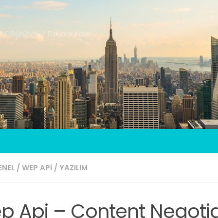
isi Günlüğü | Takipte Kalın
ENEL
/
WEP API
/
YAZILIM
p Api – Content Negotia