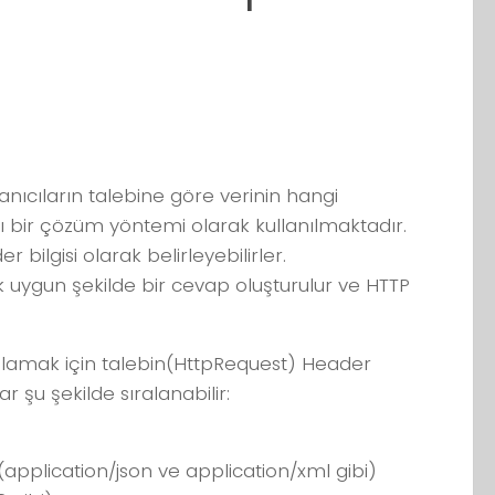
nıcıların talebine göre verinin hangi
ı bir çözüm yöntemi olarak kullanılmaktadır.
 bilgisi olarak belirleyebilirler.
k uygun şekilde bir cevap oluşturulur ve HTTP
 anlamak için talebin(HttpRequest) Header
lar şu şekilde sıralanabilir:
r. (application/json ve application/xml gibi)