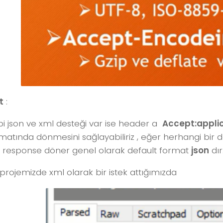
t
:
i json ve xml desteği var ise header a
Accept:appli
matında dönmesini sağlayabiliriz , eğer herhangi bir
e response döner genel olarak default format
json
dır
projemizde xml olarak bir istek attığımızda