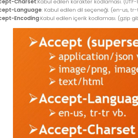
cept-Charset
:Kabul edilen karakter kodlaması. (UTF-8
cept-Language
: Kabul edilen dil seçeneği. (en-us, tr-t
cept-Encoding
:Kabul edilen içerik kodlaması. (gzip gib