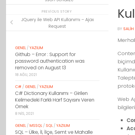
Kul
PREVIOUS STORY
JQuery ile Web API Kullanımı – Ajax
Request
BY
SALIH
Merhab
GENEL
/
YAZILIM
Conten
Github – Error : Support for
password authentication was
biçimd
removed on August 13
Kullanı
18 AĞU, 2021
Talept
protoko
C#
/
GENEL
/
YAZILIM
C# Dictionary Kullanımı – Girilen
Web Ap
Kelimedeki Farklı Harf Sayısını Veren
Örnek
bilgile
8 NIS, 2021
Co
GENEL
/
MSSQL
/
SQL
/
YAZILIM
Ac
SQL – Ülke, İl, İlçe, Semt ve Mahalle