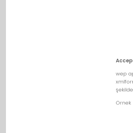
Accep
wep ap
xmlfor
şekild
Örnek 