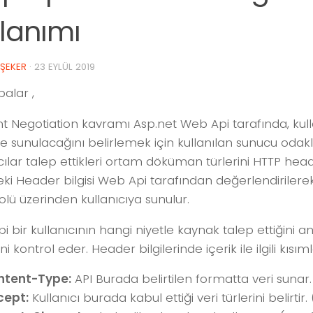
lanımı
 ŞEKER
·
23 EYLÜL 2019
alar ,
t Negotiation kavramı Asp.net Web Api tarafında, kulla
e sunulacağını belirlemek için kullanılan sunucu odakl
cılar talep ettikleri ortam döküman türlerini HTTP header
eki Header bilgisi Web Api tarafından değerlendirilere
lü üzerinden kullanıcıya sunulur.
i bir kullanıcının hangi niyetle kaynak talep ettiğini
rini kontrol eder. Header bilgilerinde içerik ile ilgili kısım
ntent-Type:
API Burada belirtilen formatta veri sunar.
cept:
Kullanıcı burada kabul ettiği veri türlerini belirti