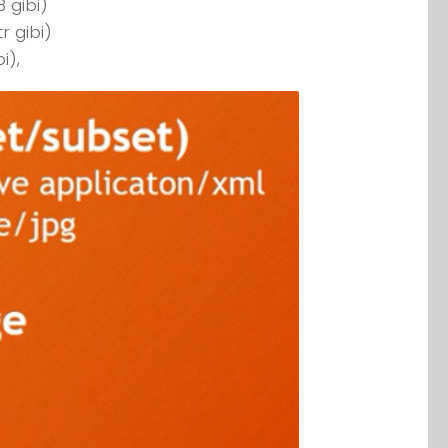
 gibi)
r gibi)
i),