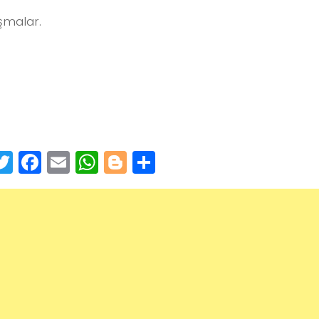
ışmalar.
inkedIn
Twitter
Facebook
Email
WhatsApp
Blogger
Paylaş