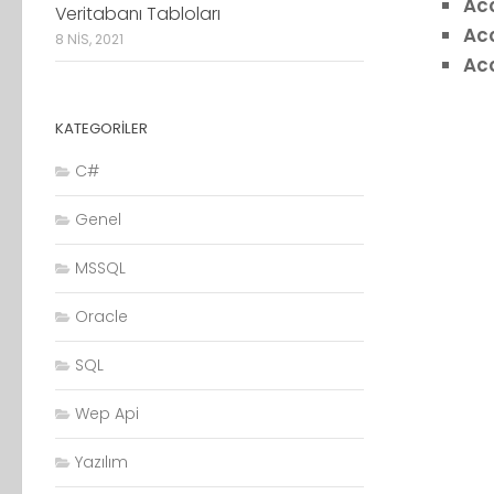
Ac
Veritabanı Tabloları
Ac
8 NIS, 2021
Ac
KATEGORILER
C#
Genel
MSSQL
Oracle
SQL
Wep Api
Yazılım