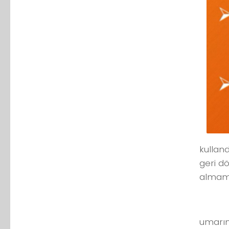
kulland
geri dö
almamız
umarım