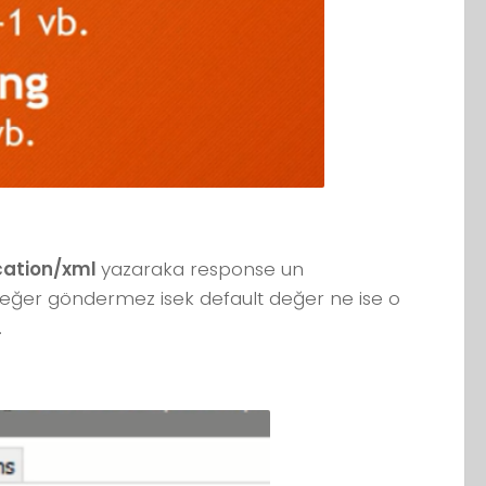
cation/xml
yazaraka response un
 değer göndermez isek default değer ne ise o
.